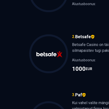
Alustusboonus:
Betsafe
2.
Betsafe Casino on tä
silmapaistev tugi pak
Alustusboonus:
1000
EUR
Paf
3.
Kui vahel valite mäng
valmistanud firma loos