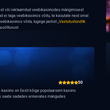
isest või reklaamitud veebikasiinodes mängimisest
 ei taga veebikasiinos võitu, te kasutate neid omal
eebikasiinos võita, lugege jaotist „
Vastutustundlik
gusõltuvust.
50
 kasiino on Eesti kõige populaarsem kasiino
us saate sadades erinevates mängudes