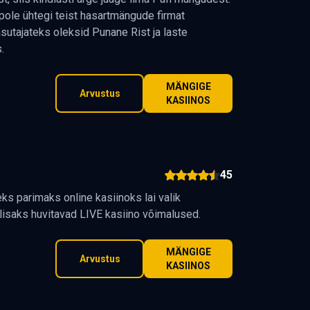
 pole ühtegi teist hasartmängude firmat
sutajateks oleksid Punane Rist ja laste
.
MÄNGIGE
Arvustus
KASIINOS
45
ks parimaks online kasiinoks lai valik
lisaks huvitavad LIVE kasiino võimalused.
MÄNGIGE
Arvustus
KASIINOS