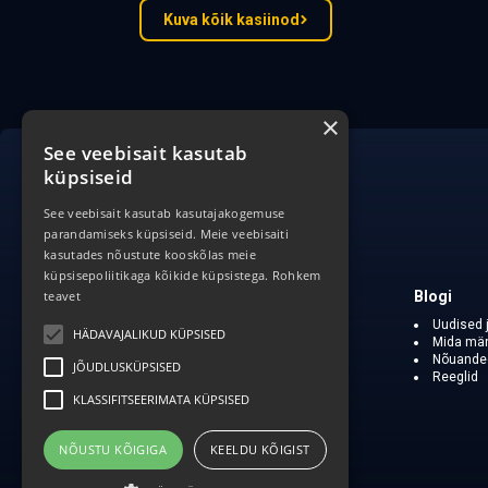
Kuva kõik kasiinod
×
See veebisait kasutab
küpsiseid
See veebisait kasutab kasutajakogemuse
parandamiseks küpsiseid. Meie veebisaiti
kasutades nõustute kooskõlas meie
küpsisepoliitikaga kõikide küpsistega.
Rohkem
teavet
CasinoSearch
Blogi
Meist
Uudised 
HÄDAVAJALIKUD KÜPSISED
Vastutustundlik mängimine
Mida mä
Privaatsuspõhimõtted
Nõuanded 
JÕUDLUSKÜPSISED
Lahtiütlus
Reeglid
KLASSIFITSEERIMATA KÜPSISED
NÕUSTU KÕIGIGA
KEELDU KÕIGIST