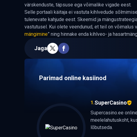
värskenduste, täpsuse ega võimalike vigade eest.
Selle portaali käitaja ei vastuta kihlvedude sõlmim
tulenevate kahjude eest. Skeemid ja mängustrateegiad
vastutusel. Kui olete veendunud, et teil on võimalus v
mängimine
” ning hinnake enda kihlveo- ja hasartmän
Jaga
Parimad online kasiinod
SuperCasino
1.
Supercasino.ee online
meelelahutuskoht, k
lõbutseda.