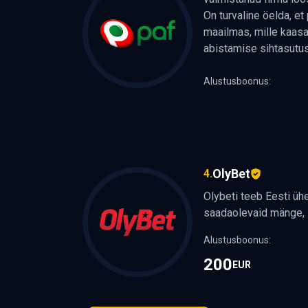
On turvaline öelda, et
maailmas, mille kaasa
abistamise sihtasutus
Alustusboonus:
OlyBet
4.
Olybeti teeb Eesti ühe
saadaolevaid mänge, 
Alustusboonus:
200
EUR