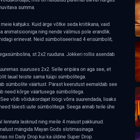
a huvitava summa.
meie kahjuks. Kuid ärge võtke seda kriitikana, vaid
ma animatsiooniga ning nende välimus pole erandlik.
idagi erinevat. Neid sümboliseerivad 4 erisümbolit,
gasümbolina, st 2x2 ruuduna. Jokkeri rollis asendab
uremas suuruses 2x2. Selle eripära on aga see, et
it laual teiste sama tüüpi sümbolitega.
ab sümbolite väärtust. Pärast keerutust eemaldab see
ab need kõrge väärtusega sümbolitega.
. See võib võidukordajat löögi võrra suurendada, lisaks
eed täiesti uute sümbolitega. Seega annab teile ühe
l lennata lasknud ning meile 4 maiust pakkunud.
imalust mängida Mayan Gods slotimasinaga
as nii Daily Drop kui ka üldine Super Drop.