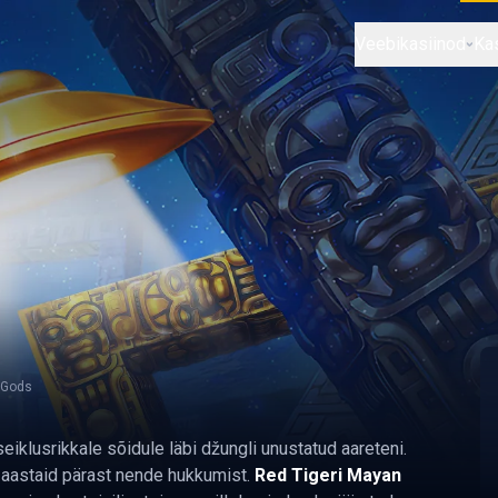
Veebikasiinod
Ka
 Gods
eiklusrikkale sõidule läbi džungli unustatud aareteni.
 aastaid pärast nende hukkumist.
Red Tigeri Mayan