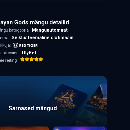
ayan Gods mängu detailid
Mänguautomaat
ngu kategooria:
Seiklusteemaline slotimasin
ema:
kkuja:
OlyBet
ebikasiino:
ie reiting:
Sarnased mängud