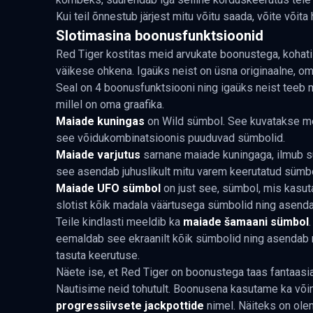
Kui teil õnnestub järjest mitu võitu saada, võite võit
Slotimasina boonusfunktsioonid
Red Tiger kostitas meid arvukate boonustega, kohati 
väikese ohkena. Igaüks neist on üsna originaalne, o
Seal on 4 boonusfunktsiooni ning igaüks neist teeb m
millel on oma graafika.
Maiade kuningas
on Wild sümbol. See kuvatakse me
see võidukombinatsioonis puuduvad sümbolid.
Maiade varjutus
sarnane maiade kuningaga, ilmub su
see asendab juhuslikult mitu varem keerutatud sümbol
Maiade UFO sümbol
on just see, sümbol, mis kasut
slotist kõik madala väärtusega sümbolid ning asend
Teile kindlasti meeldib ka
maiade šamaani sümbol
eemaldab see ekraanilt kõik sümbolid ning asendab n
tasuta keerutuse.
Näete ise, et Red Tiger on boonustega taas fantaasia
Nautisime neid tohutult. Boonusena kasutame ka võ
progressiivsete jackpottide
nimel. Näiteks on olem