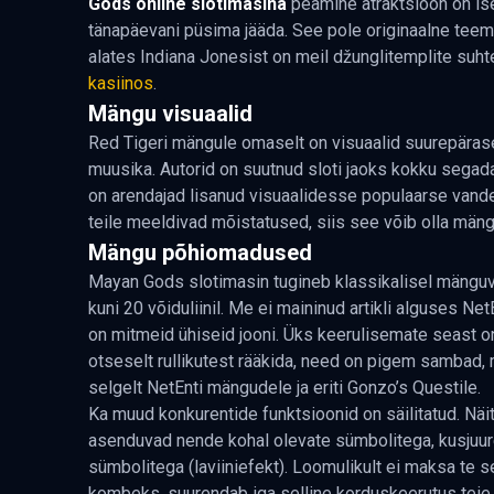
Gods online slotimasina
peamine atraktsioon on ise
tänapäevani püsima jääda. See pole originaalne teema
alates Indiana Jonesist on meil džunglitemplite su
kasiinos
.
Mängu visuaalid
Red Tigeri mängule omaselt on visuaalid suurepärased.
muusika. Autorid on suutnud sloti jaoks kokku segada
on arendajad lisanud visuaalidesse populaarse vand
teile meeldivad mõistatused, siis see võib olla män
Mängu põhiomadused
Mayan Gods slotimasin tugineb klassikalisel mänguviis
kuni 20 võiduliinil. Me ei maininud artikli alguses 
on mitmeid ühiseid jooni. Üks keerulisemate seast on
otseselt rullikutest rääkida, need on pigem sambad, m
selgelt
NetEnti mängudele
ja eriti
Gonzo’s Questile
.
Ka muud konkurentide funktsioonid on säilitatud. Näi
asenduvad nende kohal olevate sümbolitega, kusjuu
sümbolitega (laviiniefekt). Loomulikult ei maksa te 
kombeks, suurendab iga selline korduskeerutus teie 