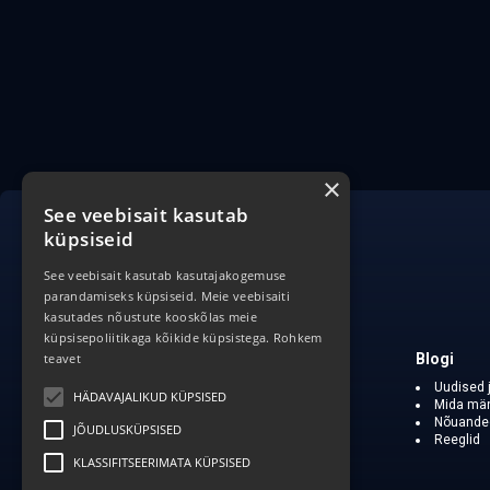
×
See veebisait kasutab
küpsiseid
See veebisait kasutab kasutajakogemuse
parandamiseks küpsiseid. Meie veebisaiti
kasutades nõustute kooskõlas meie
küpsisepoliitikaga kõikide küpsistega.
Rohkem
teavet
CasinoSearch
Blogi
Meist
Uudised 
HÄDAVAJALIKUD KÜPSISED
Vastutustundlik mängimine
Mida mä
Privaatsuspõhimõtted
Nõuanded 
JÕUDLUSKÜPSISED
Lahtiütlus
Reeglid
KLASSIFITSEERIMATA KÜPSISED