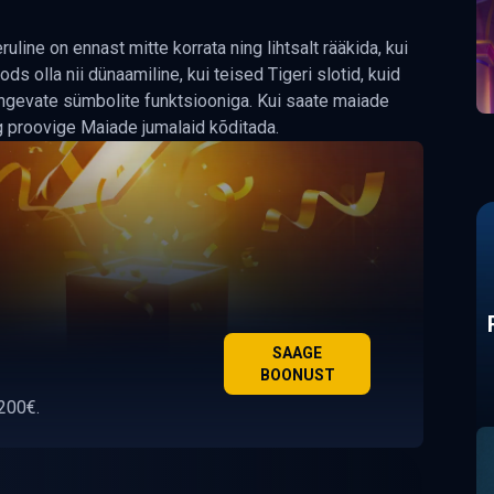
uline on ennast mitte korrata ning lihtsalt rääkida, kui
 olla nii dünaamiline, kui teised Tigeri slotid, kuid
ngevate sümbolite funktsiooniga. Kui saate maiade
ng proovige Maiade jumalaid kõditada.
SAAGE
BOONUST
200€.