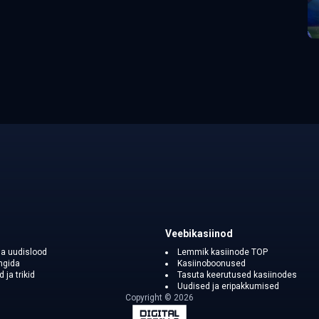
Veebikasiinod
ja uudislood
Lemmik kasiinode TOP
ngida
Kasiinoboonused
ja trikid
Tasuta keerutused kasiinodes
Uudised ja eripakkumised
Copyright © 2026