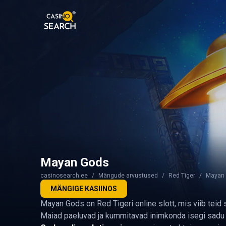
Mayan Gods
casinosearch.ee
Mängude arvustused
Red Tiger
Mayan
MÄNGIGE KASIINOS
Mayan Gods on Red Tigeri online slott, mis viib teid s
Maiad paeluvad ja kummitavad inimkonda isegi sadu