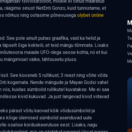
majandav tsivilisatsioon, millele ei olnud määratud
, räägime sinust NetEnti Gonzo, kuid tunnistame, et
htes nõrkus ning ootasime põnevusega
olybet online
M
Mä
 See pole ainult puhas graafika, vaid ka helid ja
Te
 täpselt õige kokteili, et teid mängu tõmmata. Lisaks
Pa
enõuteooria maiade UFO-dega seose kohta, nii et kui
Ve
gu mängimisel väike, tähtsusetu pluss.
Me
il. See koosneb 5 rullikust, 3 reast ning võite võita
NetEnti kogemata. Nende mängude ja Mayan Godsi vahel
 viis, kuidas sümbolid rullikutel kuvatakse. Me ei saa
illesse kivid kukuvad. Ja just langevad kivid viitavad
teks pärast võitu kaovad kõik võidusümbolid ja
res kõige ülemised sümbolid asenduvad uute
selle osalise korduskeerutuse eest. Lisaks, nagu
võidukordajat, mis on näidatud paremal üleval nurgas.