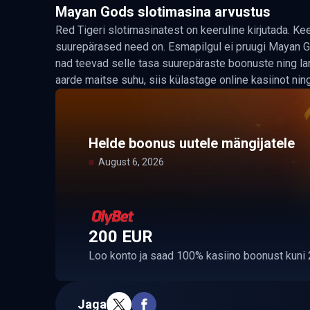
Mayan Gods slotimasina arvustus
Red Tigeri slotimasinatest on keeruline kirjutada. Keer
suurepärased need on. Esmapilgul ei pruugi Mayan Gods
nad teevad selle tasa suurepäraste boonuste ning la
aarde maitse suhu, siis külastage online kasiinot ni
Helde boonus uutele mängijatele
August 6, 2026
200 EUR
Loo konto ja saad 100% kasiino boonust kuni 
Jaga