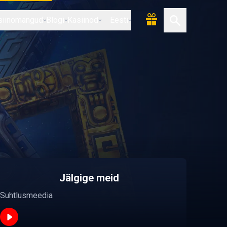
siinomängud
Blogi
Kasiinod
Eesti
Jälgige meid
Suhtlusmeedia