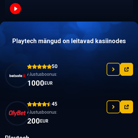
Playtech mängud on leitavad kasiinodes
50
Alustusboonus:
1000
EUR
45
Alustusboonus:
200
EUR
Playtech